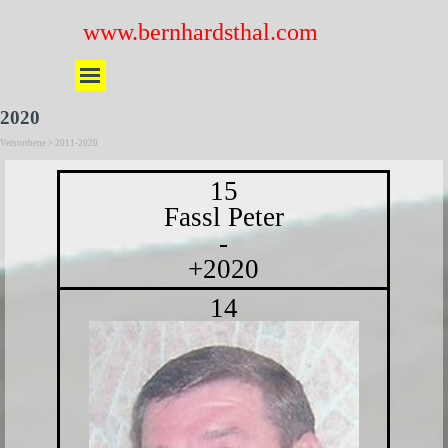
Direkt zum Seiteninhalt
www.bernhardsthal.com
Menü überspringen
2020
Verstorbene > 2011-2020
15
Fassl Peter
-
+2020
14