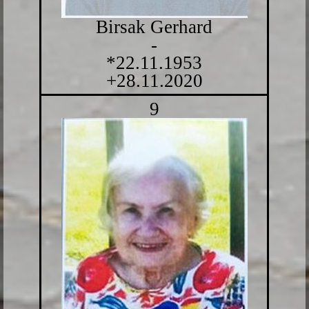
Birsak Gerhard
-
*22.11.1953
+28.11.2020
9